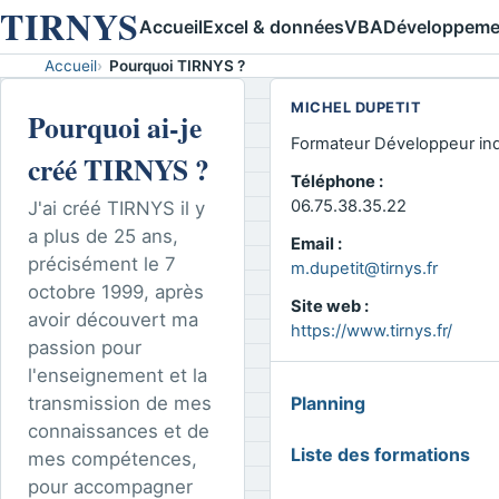
TIRNYS
Accueil
Excel & données
VBA
Développeme
Accueil
Pourquoi TIRNYS ?
MICHEL DUPETIT
Pourquoi ai-je
Formateur Développeur in
créé TIRNYS ?
Téléphone :
06.75.38.35.22
J'ai créé TIRNYS il y
a plus de 25 ans,
Email :
précisément le 7
m.dupetit@tirnys.fr
octobre 1999, après
Site web :
avoir découvert ma
https://www.tirnys.fr/
passion pour
l'enseignement et la
MENU
transmission de mes
Planning
GLOBAL
connaissances et de
Liste des formations
mes compétences,
pour accompagner