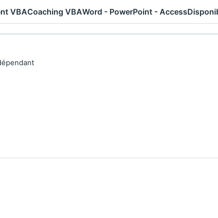
nt VBA
Coaching VBA
Word - PowerPoint - Access
Disponib
dépendant