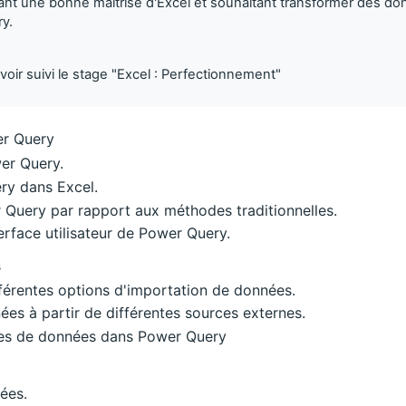
nt une bonne maîtrise d'Excel et souhaitant transformer des d
y.
avoir suivi le stage "Excel : Perfectionnement"
er Query
er Query.
ry dans Excel.
Query par rapport aux méthodes traditionnelles.
terface utilisateur de Power Query.
s
férentes options d'importation de données.
es à partir de différentes sources externes.
es de données dans Power Query
ées.