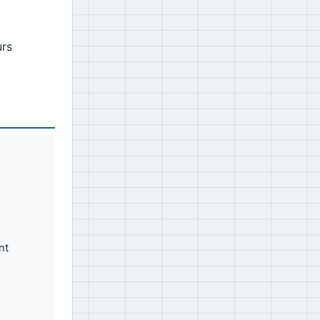
urs
nt