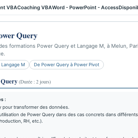
nt VBA
Coaching VBA
Word - PowerPoint - Access
Disponib
Power Query
des formations Power Query et Langage M, à Melun, Paris
ce.
au Langage M
De Power Query à Power Pivot
r Query
(Durée : 2 jours)
s :
y pour transformer des données.
utilisation de Power Query dans des cas concrets dans différents
roduction, RH, etc.).