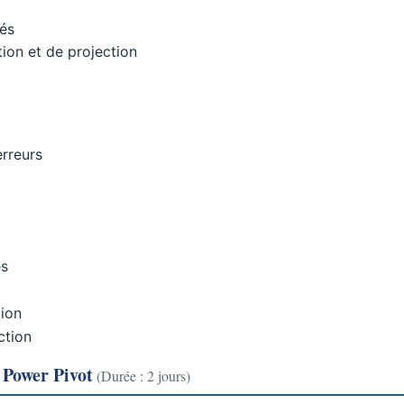
tés
ion et de projection
erreurs
es
tion
ction
 Power Pivot
(Durée : 2 jours)