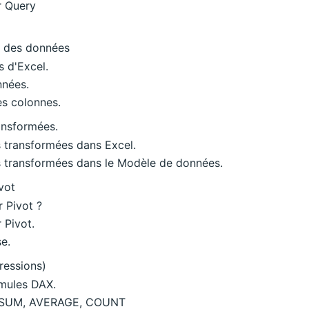
r Query
r des données
 d'Excel.
nnées.
es colonnes.
ansformées.
 transformées dans Excel.
 transformées dans le Modèle de données.
vot
 Pivot ?
 Pivot.
e.
ressions)
rmules DAX.
 : SUM, AVERAGE, COUNT