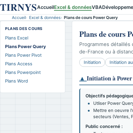
TIRNYS
Accueil
Excel & données
VBA
Développeme
Accueil
Excel & données
Plans de cours Power Query
PLANS DES COURS
Plans de cours 
Plans Excel
Programmes détaillés 
Plans Power Query
de-France ou à distan
Plans Power Pivot
Initiation
Initiation 
Plans Access
Plans Powerpoint
▲
Initiation à Powe
Plans Word
Objectifs pédagogique
Utliser Power Quer
Mettre en oeuvre l'
secteurs (Ventes, P
Public concerné :