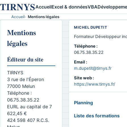
TIRNYS
Accueil
Excel & données
VBA
Développeme
Accueil
Mentions légales
MICHEL DUPETIT
Mentions
Formateur Développeur in
légales
Téléphone :
06.75.38.35.22
Éditeur du site
Email :
m.dupetit@tirnys.fr
TIRNYS
Site web :
3 rue de l'Éperon
https://www.tirnys.fr/
77000 Melun
Téléphone :
06.75.38.35.22
MENU
Planning
GLOBAL
EURL au capital de 7
622,45 €
Liste des formations
424 598 407 R.C.S.
Melun