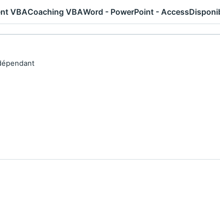
nt VBA
Coaching VBA
Word - PowerPoint - Access
Disponib
dépendant