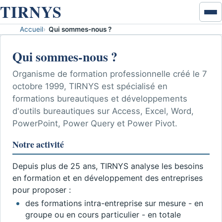
TIRNYS
Ouvr
ou
Accueil
Qui sommes-nous ?
Accueil
ferm
Qui sommes-nous ?
le
Excel & données
men
Organisme de formation professionnelle créé le 7
VBA
octobre 1999, TIRNYS est spécialisé en
formations bureautiques et développements
Développement VBA
d'outils bureautiques sur Access, Excel, Word,
PowerPoint, Power Query et Power Pivot.
Coaching VBA
Notre activité
Word - PowerPoint - Access
Depuis plus de 25 ans, TIRNYS analyse les besoins
en formation et en développement des entreprises
Disponibilités
pour proposer :
des formations intra-entreprise sur mesure - en
Contact
groupe ou en cours particulier - en totale