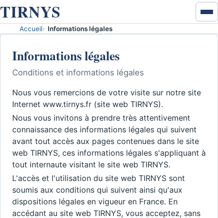
TIRNYS
Ouvr
ou
Accueil
Informations légales
Accueil
ferm
Informations légales
le
Excel & données
men
Conditions et informations légales
VBA
Nous vous remercions de votre visite sur notre site
Internet www.tirnys.fr (site web TIRNYS).
Développement VBA
Nous vous invitons à prendre très attentivement
connaissance des informations légales qui suivent
Coaching VBA
avant tout accès aux pages contenues dans le site
web TIRNYS, ces informations légales s'appliquant à
Word - PowerPoint - Access
tout internaute visitant le site web TIRNYS.
L'accès et l'utilisation du site web TIRNYS sont
Disponibilités
soumis aux conditions qui suivent ainsi qu'aux
dispositions légales en vigueur en France. En
Contact
accédant au site web TIRNYS, vous acceptez, sans