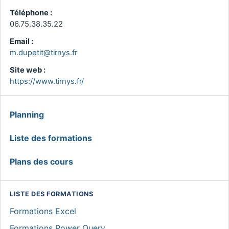
Téléphone :
06.75.38.35.22
Email :
m.dupetit@tirnys.fr
Site web :
https://www.tirnys.fr/
MENU
Planning
GLOBAL
Liste des formations
Plans des cours
LISTE DES FORMATIONS
Formations Excel
Formations Power Query