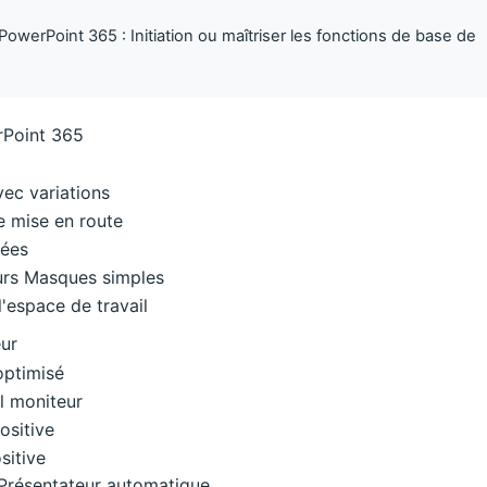
 PowerPoint 365 : Initiation ou maîtriser les fonctions de base de
Point 365
ec variations
e mise en route
cées
eurs Masques simples
l'espace de travail
eur
optimisé
l moniteur
ositive
sitive
Présentateur automatique