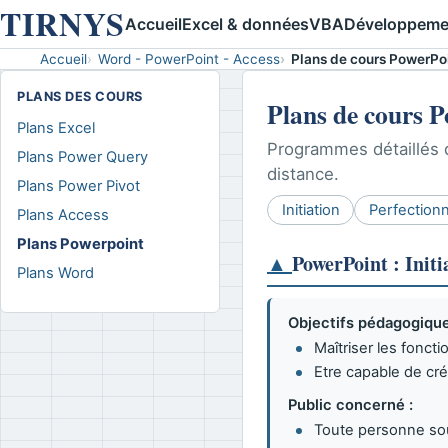
TIRNYS
Accueil
Excel & données
VBA
Développeme
Accueil
Word - PowerPoint - Access
Plans de cours PowerPo
PLANS DES COURS
Plans de cours 
Plans Excel
Programmes détaillés d
Plans Power Query
distance.
Plans Power Pivot
Initiation
Perfection
Plans Access
Plans Powerpoint
▲
PowerPoint : Initi
Plans Word
Objectifs pédagogique
Maîtriser les fonct
Etre capable de cr
Public concerné :
Toute personne sou