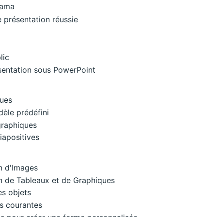
rama
e présentation réussie
lic
ésentation sous PowerPoint
ques
èle prédéfini
graphiques
iapositives
n d'Images
n de Tableaux et de Graphiques
es objets
s courantes