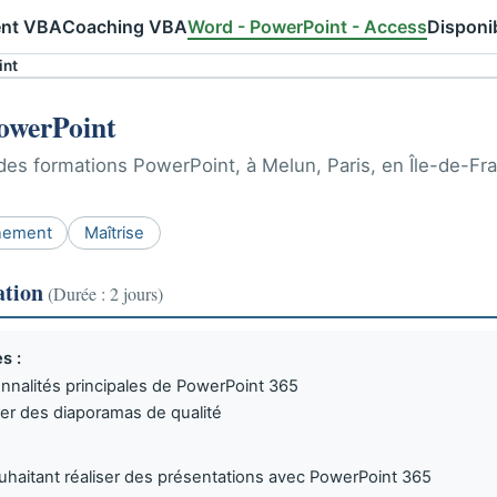
nt VBA
Coaching VBA
Word - PowerPoint - Access
Disponib
int
PowerPoint
es formations PowerPoint, à Melun, Paris, en Île-de-Fr
nement
Maîtrise
ation
(Durée : 2 jours)
s :
ionnalités principales de PowerPoint 365
éer des diaporamas de qualité
haitant réaliser des présentations avec PowerPoint 365