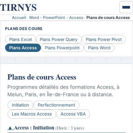
TIRNYS
Ouvr
ou
Accueil
Word - PowerPoint - Access
Plans de cours Access
Accueil
ferm
PLANS DES COURS
le
Excel & données
men
Plans Excel
Plans Power Query
Plans Power Pivot
Plans Access
Plans Powerpoint
Plans Word
VBA
Développement VBA
Plans de cours Access
Coaching VBA
Programmes détaillés des formations Access, à
Word - PowerPoint - Access
Melun, Paris, en Île-de-France ou à distance.
Initiation
Perfectionnement
Disponibilités
Les Macros Access
Access VBA
Contact
▲
Access : Initiation
(Durée : 3 jours)