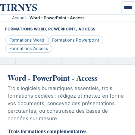
TIRNYS
Ouvr
ou
Accueil
Word - PowerPoint - Access
Accueil
ferm
FORMATIONS WORD, POWERPOINT, ACCESS
le
Excel & données
men
Formations Word
Formations Powerpoint
Formations Access
VBA
Développement VBA
Word - PowerPoint - Access
Coaching VBA
Trois logiciels bureautiques essentiels, trois
Word - PowerPoint - Access
formations dédiées : rédigez et mettez en forme
vos documents, concevez des présentations
Disponibilités
percutantes, ou construisez des bases de
données sur mesure.
Contact
Trois formations complémentaires