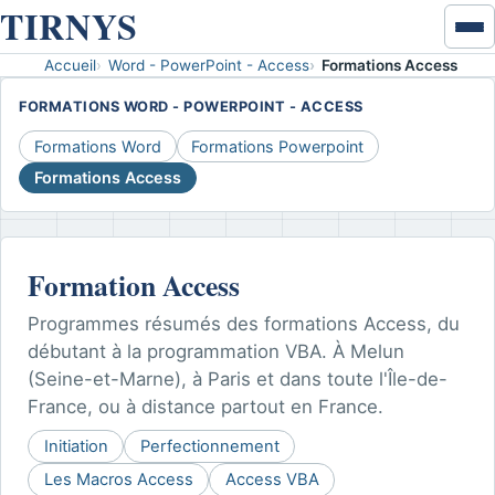
TIRNYS
Ouvr
ou
Accueil
Word - PowerPoint - Access
Formations Access
Accueil
ferm
FORMATIONS WORD - POWERPOINT - ACCESS
le
Excel & données
men
Formations Word
Formations Powerpoint
Formations Access
VBA
Développement VBA
Formation Access
Coaching VBA
Programmes résumés des formations Access, du
Word - PowerPoint - Access
débutant à la programmation VBA. À Melun
(Seine-et-Marne), à Paris et dans toute l'Île-de-
Disponibilités
France, ou à distance partout en France.
Initiation
Perfectionnement
Contact
Les Macros Access
Access VBA