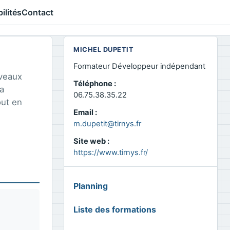
ilités
Contact
MICHEL DUPETIT
Formateur Développeur indépendant
veaux
Téléphone :
a
06.75.38.35.22
out en
Email :
m.dupetit@tirnys.fr
Site web :
https://www.tirnys.fr/
MENU
Planning
GLOBAL
Liste des formations