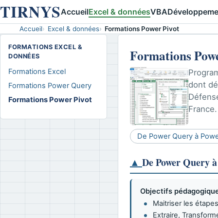
TIRNYS
Accueil
Excel & données
VBA
Développeme
Accueil
Excel & données
Formations Power Pivot
FORMATIONS EXCEL &
Formations Powe
DONNÉES
Formations Excel
Program
dont dé
Formations Power Query
Défense
Formations Power Pivot
France.
De Power Query à Powe
▲
De Power Query à
Objectifs pédagogique
Maitriser les étap
Extraire, Transfor