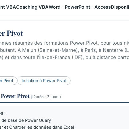
nt VBA
Coaching VBA
Word - PowerPoint - Access
Disponib
r Pivot
mes résumés des formations Power Pivot, pour tous ni
butant. À Melun (Seine-et-Marne), à Paris, à Nanterre (L
) et dans toute l'Île-de-France (IDF), ou à distance part
r Pivot
Initiation à Power Pivot
 Power Pivot
(Durée : 2 jours)
s :
es de base de Power Query
mer et Charger les données dans Excel