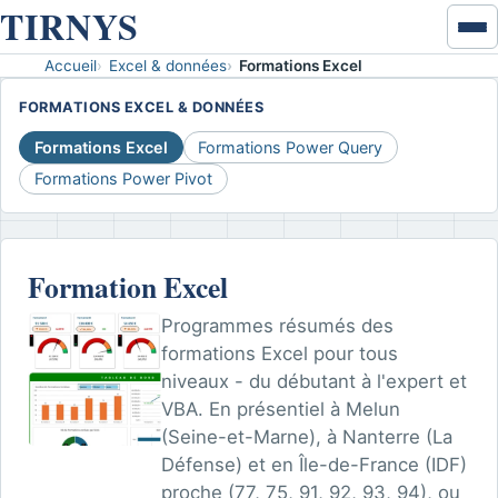
TIRNYS
Ouvr
ou
Accueil
Excel & données
Formations Excel
Accueil
ferm
FORMATIONS EXCEL & DONNÉES
le
Excel & données
men
Formations Excel
Formations Power Query
Formations Power Pivot
VBA
Développement VBA
Formation Excel
Coaching VBA
Programmes résumés des
Word - PowerPoint - Access
formations Excel pour tous
niveaux - du débutant à l'expert et
Disponibilités
VBA. En présentiel à Melun
(Seine-et-Marne), à Nanterre (La
Contact
Défense) et en Île-de-France (IDF)
proche (77, 75, 91, 92, 93, 94), ou