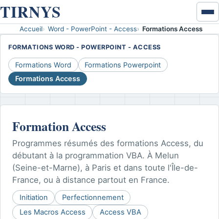
TIRNYS
Ouvr
ou
Accueil
Word - PowerPoint - Access
Formations Access
Accueil
ferm
FORMATIONS WORD - POWERPOINT - ACCESS
le
Excel & données
men
Formations Word
Formations Powerpoint
Formations Access
VBA
Développement VBA
Formation Access
Coaching VBA
Programmes résumés des formations Access, du
Word - PowerPoint - Access
débutant à la programmation VBA. À Melun
(Seine-et-Marne), à Paris et dans toute l'Île-de-
Disponibilités
France, ou à distance partout en France.
Initiation
Perfectionnement
Contact
Les Macros Access
Access VBA